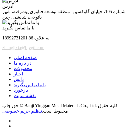
آدرس
شماره 195، خیابان گاوکسین، منطقه توسعه فناوری پیشرفته، شهر
بائوجی، شانشی، چین
با ما تماس بگیرید
به علاوه 86 18992731201
zhangjixia@bjygti.com
صفحه اصلی
در باره ما
محصولات
اخبار
دانش
با ما تماس بگیرید
بازخورد
نقشه سایت
حق چاپ © Baoji Yinggao Metal Materials Co., Ltd. کلیه حقوق
محفوظ است.
تنظیم حریم خصوصی