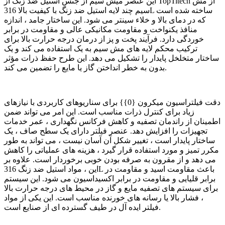
این عنصر میش سیم از جنس استیل ضد زنگ از TopTitech از مش
سیم چند لایه استیل ضد زنگ با کیفیت بالا 316L ساخته شده است
که در دمای بالا و خلاء سینتر می شود. این ساختار جامد ، اندازه
منافذ یکنواخت و مقاومت مکانیکی عالی و مقاومت در برابر
خوردگی دارد. فرآیند پخت و پز از درمان درجه حرارت بالا برای
ترکیب محکم لایه های مش سیم به یک استفاده می کند و یک
ساختار متخلخل پایدار را تشکیل می دهد. این طرح حفظ ذرات مؤثر
بدون به خطر انداختن گاز یا مایع را تضمین می کند.
دقت فیلتراسیون میکرون {0}} برای سناریوهای کاربردی با نیازهای
زیاد برای کنترل ذرات مناسب است. این امر می تواند ضمن
اطمینان از راندمان تصفیه و کاهش فرکانس نگهداری ، عمر خدمات
تجهیزات را افزایش دهد. عنصر فیلتر دارای یک سطح صاف ، یک
ساختار پایدار است ، تغییر شکل آن آسان نیست ، می تواند به طور
مکرر تمیز و مورد استفاده قرار گیرد ، هزینه های عملیاتی را کاهش
می دهد و از مقرون به صرفه بودن خوبی برخوردار است. علاوه بر
این ، مواد استیل ضد زنگ 316L باعث مقاومت اسید و مقاومت در
برابر قلیایی و مقاومت در برابر اکسیداسیون می شود. این سیستم
برای سیستم های تصفیه مایع و گاز در محیط های درجه حرارت بالا
، فشار بالا یا رسانه های خورنده مناسب است. این یکی از مواد
فیلتر ایده آل در طیف گسترده ای از صنایع است.