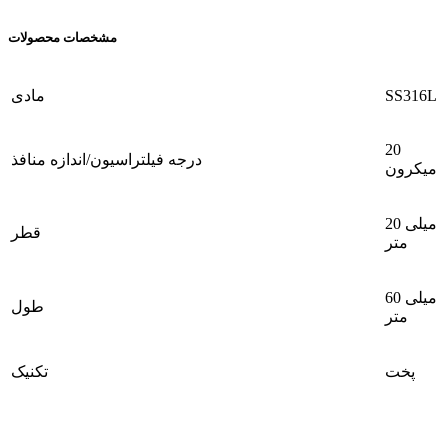
مشخصات محصولات
SS316L
مادی
20
درجه فیلتراسیون/اندازه منافذ
میکرون
20 میلی
قطر
متر
60 میلی
طول
متر
پخت
تکنیک