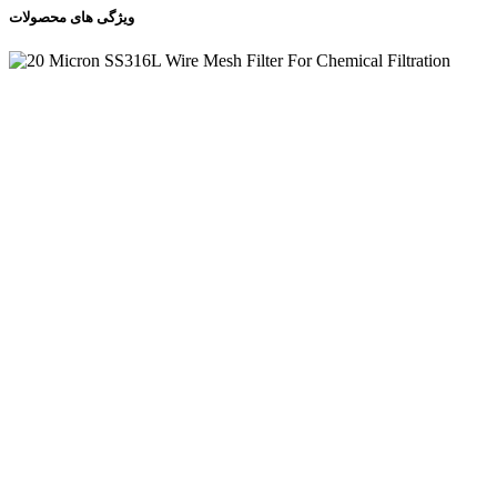
ویژگی های محصولات
ساختار محکم و مقاومت شدید فشار: مش سیم استیل ضد زنگ چند
لایه از طریق پخت و پز درجه حرارت بالا محکم ترکیب می شود و
ساختار کلی پایدار است. این می تواند یک شکل پایدار را حتی در
شرایط فشار قوی حفظ کند و تغییر شکل یا شکستن آن آسان
نیست.
دقت تصفیه پایدار: ساختار سینتر شده توزیع منافذ یکنواخت و
سازگار را فراهم می کند ، که می تواند به یک اثر فیلتراسیون
میکرون 20- دست پیدا کند ، از رهگیری کارآمد از ذرات و عملکرد
فیلتراسیون طولانی مدت و قابل اعتماد اطمینان حاصل کند.
تمیز کردن مکرر و عمر طولانی: از مقاومت مکانیکی و مقاومت
شیمیایی خوبی برخوردار است و می توان بارها با تمیز کردن
اولتراسونیک ، شستشوی پشت ، تمیز کردن حلال و غیره مورد
استفاده مجدد قرار گرفت و باعث کاهش فرکانس جایگزینی و
هزینه های نگهداری می شود.