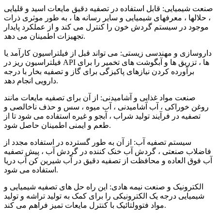
صنعت شیمیایی: قابل استفاده در تصفیه دقیق مایعات اسید و قلیایی
، حلالها ، معرفهای شیمیایی و سایر رسانه ها ، به طور موثری ذرات
موجود در سیستم گردش خون را کنترل می کند و از عملکرد پایدار
تجهیزات اطمینان می دهد.
داروسازی و مهندسی زیستی: می تواند قبل از فیلتراسیون کارآمد یا
فیلتراسیون ریز در API ها ، تزریق ها و آبگوشت های تخمیر را برای
برآورده کردن نیازهای پاکیزگی برای گاز و تصفیه بخار با درجه
دارویی انجام دهد.
صنعت مواد غذایی و آشامیدنی: از آن برای تصفیه مایعات مانند
روغن خوراکی ، آب آشامیدنی ، آب میوه ، سس و حذف ناخالصی و
تصفیه در فرآیند تولید شراب ، آبجو و غیره استفاده می شود تا از
طعم و ایمنی اطمینان حاصل شود.
سیستم تصفیه آب: از آن به طور گسترده در استفاده مجدد از
فاضلاب صنعتی ، گردش آب خنک کننده در گردش آب ، پیش تصفیه
آب فوق العاده و محافظت از تصفیه دقیق در آب شیرین کن آب دریا
استفاده می شود.
الکترونیک و صنعت نیمه هادی: این راه حل های تصفیه شیمیایی و
شیمیایی درجه یک الکترونیکی را برای کمک به تولید تراشه و تولید
مواد فتوولتائیک با کنترل مایعات تمیز فراهم می کند.