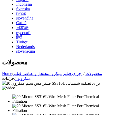
Indonesia
Svenska
עברית
slovenčina
Català
日本語
русский
हिंदी
Türkçe
Nederlands
slovenščina
محصولات
محصولات
/
اجزای فیلتر میکرو متخلخل و عناصر فیلتر
/
Home
میکروپور
/
جزئیات