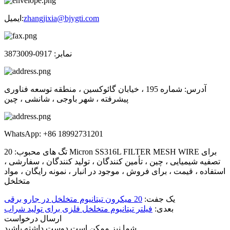
zhangjixia@bjygti.com
ایمیل:
نمابر: 0917-3873009
آدرس: شماره 195 ، خیابان گائوکسین ، منطقه توسعه فناوری
پیشرفته ، شهر باوجی ، شانشی ، چین
WhatsApp: +86 18992731201
تگ های محبوب: 20 Micron SS316L FILTER MESH WIRE برای
تصفیه شیمیایی ، چین ، تأمین کنندگان ، تولید کنندگان ، سفارشی ،
استفاده ، قیمت ، برای فروش ، موجود در انبار ، نمونه رایگان ، مواد
متخلخل
یک جفت:
20 میکرون تیتانیوم متخلخل در جارو برقی
بعدی:
فیلتر تیتانیوم متخلخل فلزی برای تولید شراب
ارسال درخواست
شما نیز ممکن است دوست داشته باشید